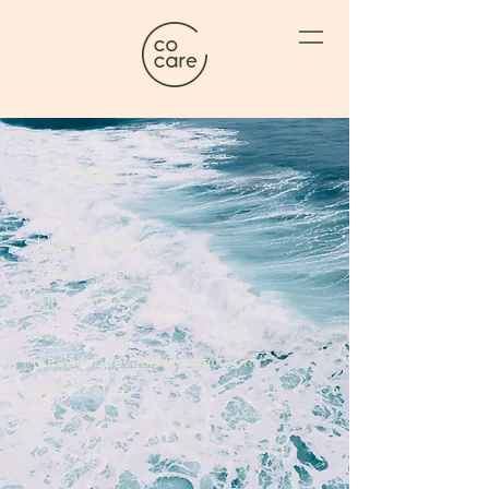
Contact
Julia Villanueva
Jezus Eiklaan 13
3080 Tervuren
juliavillanuevaod@gmail.com
0485 32 60 09